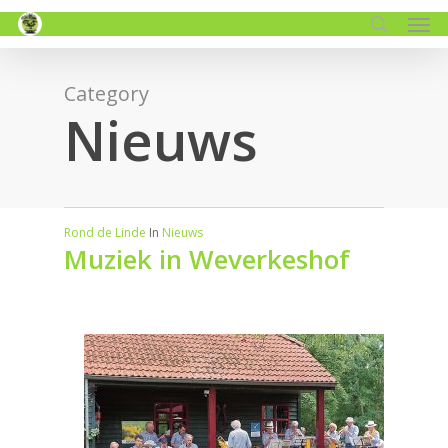
Men
Skip
to
search
main
content
Category
Nieuws
Rond de Linde
In
Nieuws
Muziek in Weverkeshof