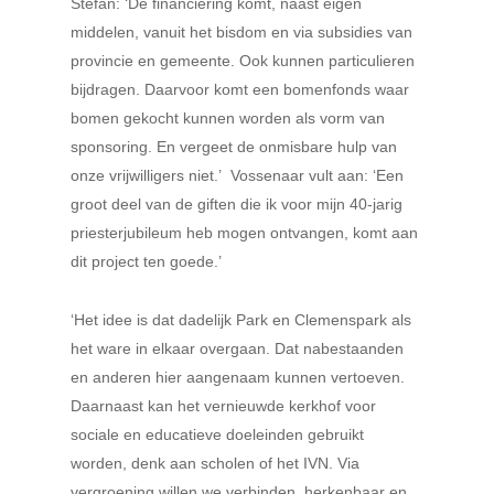
Stefan: ‘De financiering komt, naast eigen
middelen, vanuit het bisdom en via subsidies van
provincie en gemeente. Ook kunnen particulieren
bijdragen. Daarvoor komt een bomenfonds waar
bomen gekocht kunnen worden als vorm van
sponsoring. En vergeet de onmisbare hulp van
onze vrijwilligers niet.’
Vossenaar vult aan: ‘Een
groot deel van de giften die ik voor mijn 40-jarig
priesterjubileum heb mogen ontvangen, komt aan
dit project ten goede.’
‘Het idee is dat dadelijk Park en Clemenspark als
het ware in elkaar overgaan. Dat nabestaanden
en anderen hier aangenaam kunnen vertoeven.
Daarnaast kan het vernieuwde kerkhof voor
sociale en educatieve doeleinden gebruikt
worden, denk aan scholen of het IVN. Via
vergroening willen we verbinden, herkenbaar en