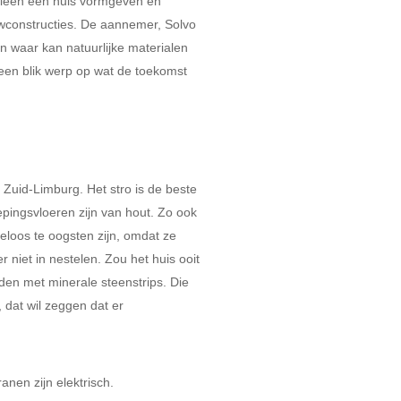
lleen een huis vormgeven en
uwconstructies. De aannemer, Solvo
en waar kan natuurlijke materialen
 een blik werp op wat de toekomst
uid-Limburg. Het stro is de beste
pingsvloeren zijn van hout. Zo ook
deloos te oogsten zijn, omdat ze
 niet in nestelen. Zou het huis ooit
den met minerale steenstrips. Die
dat wil zeggen dat er
anen zijn elektrisch.