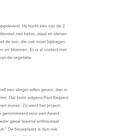
opgeleverd. Hij kocht één van de 2
itioneel met beton, staal en stenen
et de tuin, die ook moet bijdragen
en en bloemen. Er is al contact met
van de vegetatie.
lf een slinger willen geven, dan is
ter. Dat komt volgens Paul Keijsers
enen muren. Zo werd het project
025 genomineerd voor een Award
ieder geval laaiend enthousiast:
euk.” De bouwplaats is dan ook