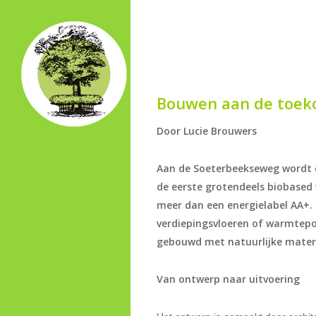
Skip
to
main
content
Bouwen aan de toek
Door Lucie Brouwers
Aan de Soeterbeekseweg wordt e
de eerste grotendeels biobased
meer dan een energielabel AA+.
verdiepingsvloeren of warmtepom
gebouwd met natuurlijke mater
Van ontwerp naar uitvoering