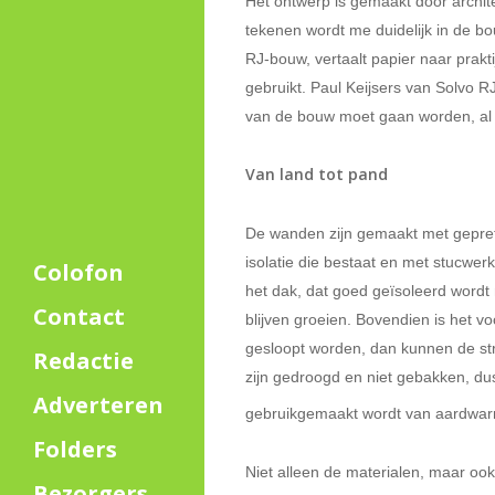
Het ontwerp is gemaakt door archi
tekenen wordt me duidelijk in de b
RJ-bouw, vertaalt papier naar prakti
gebruikt. Paul Keijsers van Solvo R
van de bouw moet gaan worden, al z
Van land tot pand
De wanden zijn gemaakt met gepref
isolatie die bestaat en met stucwe
Colofon
het dak, dat goed geïsoleerd wordt m
Contact
blijven groeien. Bovendien is het v
gesloopt worden, dan kunnen de str
Redactie
zijn gedroogd en niet gebakken, d
Adverteren
gebruikgemaakt wordt van aardwarm
Folders
Niet alleen de materialen, maar ook 
Bezorgers