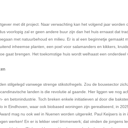
htgever met dit project. Naar verwachting kan het volgend jaar worden 
us voorlopig zal er geen andere buur zijn dan het huis ernaast dat trad
 begaan met natuurbehoud en milieu. Er is al een beginnetje gemaakt m
sluitend inheemse planten, een poel voor salamanders en kikkers, kruid
rtoe gaat brengen. Het toekomstige huis wordt welhaast een onderdeel 
ken
en stilgelegd vanwege strenge stikstofregels. Zou de bouwsector zichze
andinavische landen is die revolutie al gaande. Hier liggen we nog ach
- en betonindustrie. Toch breken enkele initiatieven al door die bakst
do in Eindhoven, waar ook biobased woningen zijn gerealiseerd, in 2
Award mag nu ook wel in Nuenen worden uitgereikt. Paul Keijsers is in 
ogen werken! En er is lekker veel timmerwerk; dat vinden de jongens l