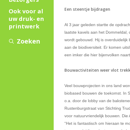
Een steentje bijdragen
Ook voor al
uw druk- en
Al 3 jaar geleden startte de opdrac
printwerk
laatste kavels aan het Dommeldal, d
Zoeken
wordt gebouwd. Hij is overduidelijk
aan de biodiversiteit. Er komen uit
een imker die hier bijenvolken naa
Bouwactiviteiten weer vlot trek
Veel bouwprojecten in ons land word
biobased bouwen de toekomst. In Sc
o.a. door de lobby van de bakstenen
Rustenburgstraat van Stichting Tru
voor natuurvriendelijk bouwen. Die 
“Het is fantastisch om hieraan te m