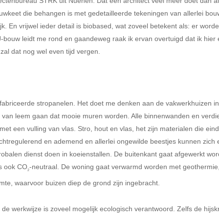
tectenbureau STRK uit Nuenen. Dat een architect veel meer doet dan a
ouwkeet die behangen is met gedetailleerde tekeningen van allerlei bo
jk. En vrijwel ieder detail is biobased, wat zoveel betekent als: er word
J-bouw leidt me rond en gaandeweg raak ik ervan overtuigd dat ik hier
al dat nog wel even tijd vergen.
abriceerde stropanelen. Het doet me denken aan de vakwerkhuizen in Z
rk van leem gaan dat mooie muren worden. Alle binnenwanden en verdie
et een vulling van vlas. Stro, hout en vlas, het zijn materialen die ein
ochtregulerend en ademend en allerlei ongewilde beestjes kunnen zich er
obalen dienst doen in koeienstallen. De buitenkant gaat afgewerkt wor
us ook CO
-neutraal. De woning gaat verwarmd worden met geothermie, 
2
te, waarvoor buizen diep de grond zijn ingebracht.
de werkwijze is zoveel mogelijk ecologisch verantwoord. Zelfs de hijskr