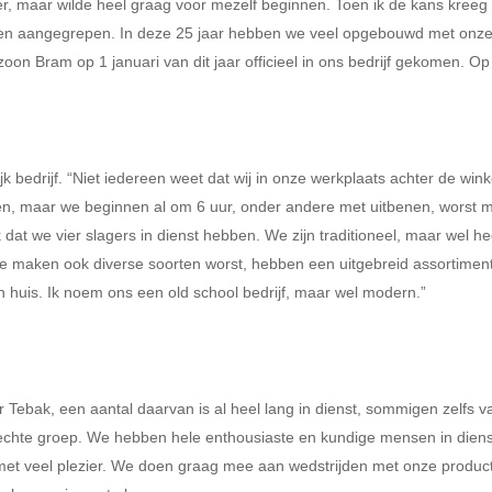
vader, maar wilde heel graag voor mezelf beginnen. Toen ik de kans kre
en aangegrepen. In deze 25 jaar hebben we veel opgebouwd met onze k
on Bram op 1 januari van dit jaar officieel in ons bedrijf gekomen. Op 
 bedrijf. “Niet iedereen weet dat wij in onze werkplaats achter de winke
en, maar we beginnen al om 6 uur, onder andere met uitbenen, worst 
at we vier slagers in dienst hebben. We zijn traditioneel, maar wel he
we maken ook diverse soorten worst, hebben een uitgebreid assortimen
en huis. Ik noem ons een old school bedrijf, maar wel modern.”
Tebak, een aantal daarvan is al heel lang in dienst, sommigen zelfs va
 hechte groep. We hebben hele enthousiaste en kundige mensen in dien
, met veel plezier. We doen graag mee aan wedstrijden met onze produc