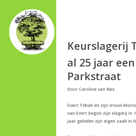
Skip
to
main
content
Keurslagerij 
al 25 jaar ee
Parkstraat
Door Caroline van Nes
Evert Tebak en zijn vrouw Moniq
van Evert begon zijn slagerij i
jaar geleden zijn eigen zaak in 