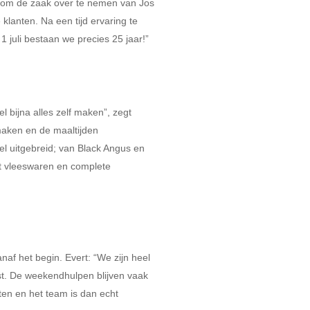
eg om de zaak over te nemen van Jos
lanten. Na een tijd ervaring te
1 juli bestaan we precies 25 jaar!”
l bijna alles zelf maken”, zegt
maken en de maaltijden
el uitgebreid; van Black Angus en
t vleeswaren en complete
naf het begin. Evert: “We zijn heel
st. De weekendhulpen blijven vaak
ten en het team is dan echt