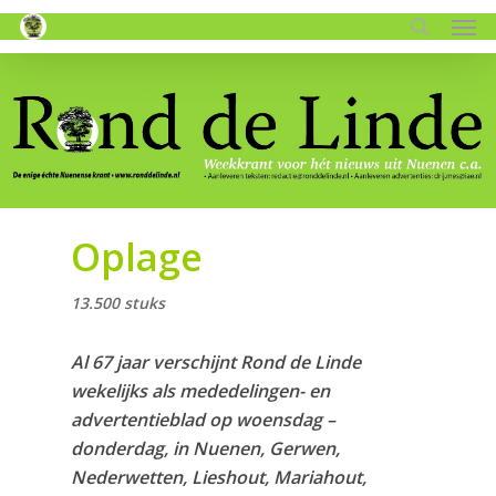
Men
Skip
to
search
main
content
Oplage
13.500 stuks
Al 67 jaar verschijnt Rond de Linde
wekelijks als mededelingen- en
advertentieblad op woensdag –
donderdag, in Nuenen, Gerwen,
Nederwetten, Lieshout, Mariahout,