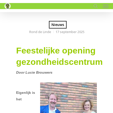
Men
Skip
to
search
main
content
Nieuws
Rond de Linde
17 september 2025
Feestelijke opening
gezondheidscentrum
Door Lucie Brouwers
Eigenlijk is
het