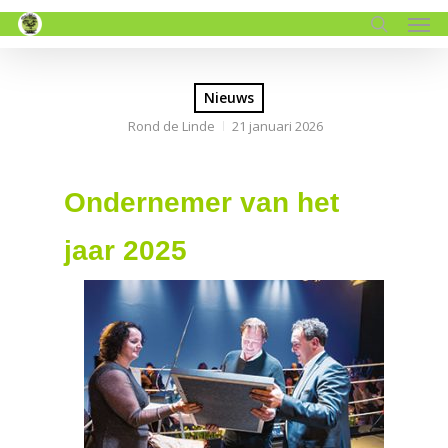
Men
Skip
to
search
main
content
Nieuws
Rond de Linde
21 januari 2026
Ondernemer van het
jaar 2025