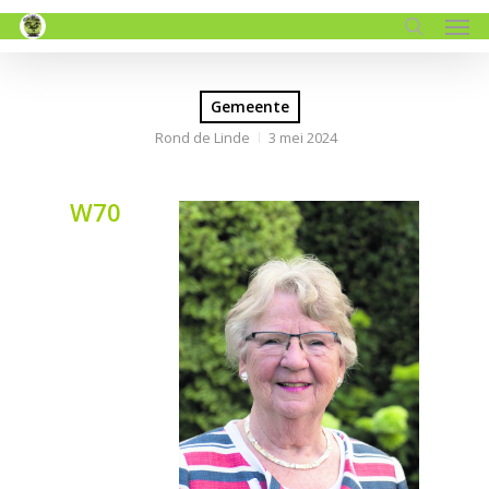
Men
Skip
to
search
main
content
Gemeente
Rond de Linde
3 mei 2024
W70