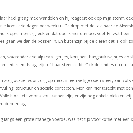
 daar heel graag mee wandelen en hij reageert ook op mijn stem”, deel
Jannie komt drie dagen per week uit Geldrop met de taxi naar de Alversh
vind ik opruimen erg leuk en dat doe ik hier dan ook veel. En wat heerlij
gaan we dan de bossen in. En buitenzijn bij de dieren dat is ook zo 
eren, waaronder drie alpaca’s, geitjes, konijnen, hangbuikzwijntjes en
en iedereen draagt zijn of haar steentje bij. Ook de kindjes en dat s
 een zorglocatie, voor zorg op maat in een veilige open sfeer, aan vo
invulling, structuur en sociale contacten. Men kan hier terecht met e
 Volle bloei iets voor u zou kunnen zijn, er zijn nog enkele plekken vr
n donderdag.
g langs een grote manege voerde, was het tijd voor koffie met een st