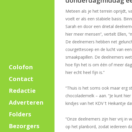
donderdagmiddag ee
Meteen als je het terrein oprijdt, v
voelt er als een stabiele basis. Bi
Sarah en door een drietal deelneme
hier meer mensen”, vertelt Ellen, 
De deelnemers hebben net gelunc
courgettesoep en de lucht van een
smaakpapillen. De deelnemers wete
hoe fijn het is om één of meer dage
Colofon
hier echt heel fijn is.”
Contact
“Thuis is het soms ook maar erg st
Redactie
chocolademelk – aan. “Je kunt hier
Adverteren
kindjes van het KDV ’t Heikantje da
Folders
“Onze deelnemers zijn hier vrij in w
Bezorgers
op het planbord, zodat iedereen d