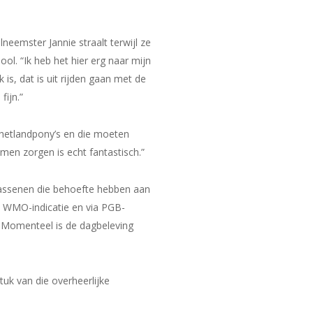
neemster Jannie straalt terwijl ze
ool. “Ik heb het hier erg naar mijn
k is, dat is uit rijden gaan met de
fijn.”
 shetlandpony’s en die moeten
amen zorgen is echt fantastisch.”
lwassenen die behoefte hebben aan
en WMO-indicatie en via PGB-
ij. Momenteel is de dagbeleving
uk van die overheerlijke