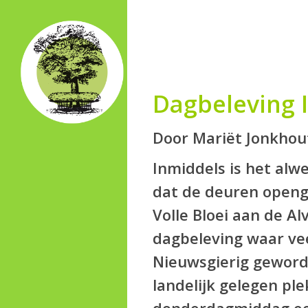
Skip
to
main
content
Dagbeleving I
Door Mariët Jonkhou
Inmiddels is het alw
dat de deuren openg
Volle Bloei aan de A
dagbeleving waar vee
Nieuwsgierig geword
landelijk gelegen ple