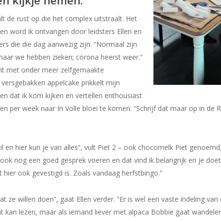
n kijkje nemen.
alt de rust op die het complex uitstraalt. Het
nnen word ik ontvangen door leidsters Ellen en
rs die die dag aanwezig zijn. “Normaal zijn
“maar we hebben zieken; corona heerst weer.”
ht met onder meer zelfgemaakte
 versgebakken appelcake prikkelt mijn
n dat ik kom kijken en vertellen enthousiast
n per week naar In Volle bloei te komen. “Schrijf dat maar op in de R
il en hier kun je van alles”, vult Piet 2 – ook chocomelk Piet genoem
 ook nog een goed gesprek voeren en dat vind ik belangrijk en je do
t hier ook gevestigd is. Zoals vandaag herfstbingo.”
at ze willen doen”, gaat Ellen verder. “Er is wel een vaste indeling van
at kan lezen, maar als iemand liever met alpaca Bobbie gaat wandelen