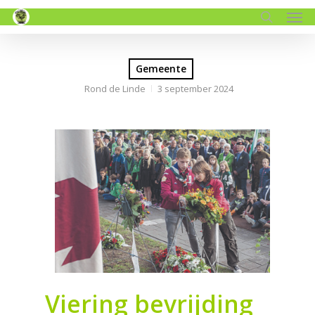
Men
Skip
to
search
main
content
Gemeente
Rond de Linde
3 september 2024
Viering bevrijding