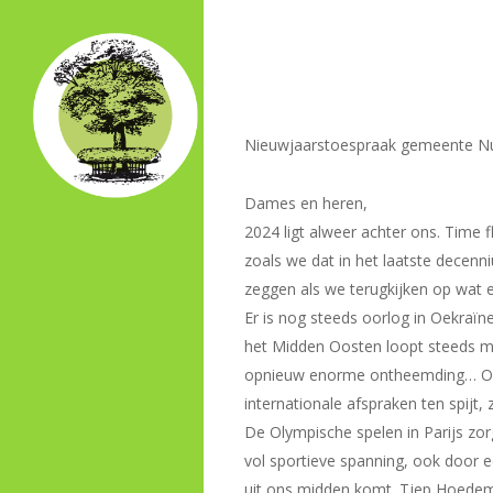
Skip
to
main
content
Nieuwjaarstoespraak gemeente N
Dames en heren,
2024 ligt alweer achter ons. Time 
zoals we dat in het laatste decenni
zeggen als we terugkijken op wat e
Er is nog steeds oorlog in Oekraïne
het Midden Oosten loopt steeds me
opnieuw enorme ontheemding… Oor
internationale afspraken ten spijt,
De Olympische spelen in Parijs zo
vol sportieve spanning, ook door e
uit ons midden komt. Tjep Hoedema