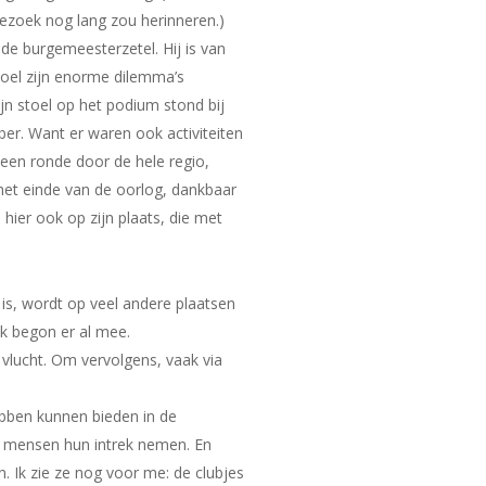
 bezoek nog lang zou herinneren.)
de burgemeesterzetel. Hij is van
stoel zijn enorme dilemma’s
n stoel op het podium stond bij
er. Want er waren ook activiteiten
een ronde door de hele regio,
het einde van de oorlog, dankbaar
hier ook op zijn plaats, die met
 is, wordt op veel andere plaatsen
Ik begon er al mee.
 vlucht. Om vervolgens, vaak via
ebben kunnen bieden in de
n mensen hun intrek nemen. En
Ik zie ze nog voor me: de clubjes