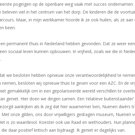
n eerste pogingen op de openbare weg vaak met succes ondernamen.
te beleven viel in het centrum van het dorp. De kinderen die de voortu
parcours. Maar, in mijn werkkamer hoorde ik ze ook huilen, als ze aan
en been.
l een permanent thuis in Nederland hebben gevonden. Dat ze weer ee
n sociaal leven kunnen opbouwen. In vrijheid, zoals we die in Nederl
.
dat we besloten hebben opnieuw onze verantwoordelijkheid te nemen
nemen, besloten wij opnieuw thuis te geven voor een AZC. En de vrijw
niet gemakkelijk om in een gepolariseerde wereld verschillen te overbr
an geniet. Hier doen we dingen samen. Een ‘relatieve buitenstaander’
bezorgd aankijken als ik zeg dat hier waarnemer ben, Nuenen dwèrs trot
t. Met onze gilden, ons door vrijwilligers gedragen museum, Nuenen 
 Het is zo waardevol. Koester ook uw Raad en wethouders. Hun pla
e daar positief kritisch aan bijdraagt. Ik geniet er dagelijks van.