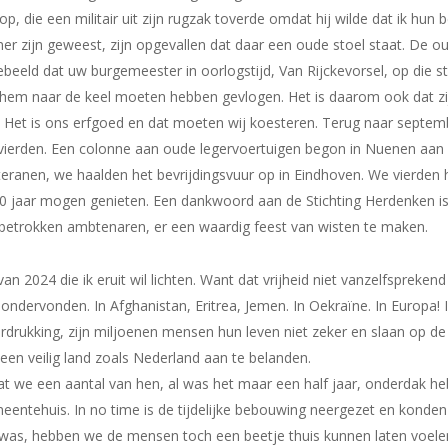
, die een militair uit zijn rugzak toverde omdat hij wilde dat ik hun
er zijn geweest, zijn opgevallen dat daar een oude stoel staat. De ou
gebeeld dat uw burgemeester in oorlogstijd, Van Rijckevorsel, op die 
 hem naar de keel moeten hebben gevlogen. Het is daarom ook dat zij
 Het is ons erfgoed en dat moeten wij koesteren. Terug naar septemb
d vierden. Een colonne aan oude legervoertuigen begon in Nuenen aan 
teranen, we haalden het bevrijdingsvuur op in Eindhoven. We vierden 
80 jaar mogen genieten. Een dankwoord aan de Stichting Herdenken is 
betrokken ambtenaren, er een waardig feest van wisten te maken.
 2024 die ik eruit wil lichten. Want dat vrijheid niet vanzelfsprekend
e ondervonden. In Afghanistan, Eritrea, Jemen. In Oekraïne. In Europa! 
rdrukking, zijn miljoenen mensen hun leven niet zeker en slaan op de
 een veilig land zoals Nederland aan te belanden.
 dat we een aantal van hen, al was het maar een half jaar, onderdak h
eentehuis. In no time is de tijdelijke bebouwing neergezet en konde
s, hebben we de mensen toch een beetje thuis kunnen laten voelen. 