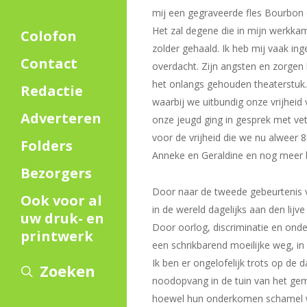
mij een gegraveerde fles Bourbon op
Het zal degene die in mijn werkkam
Colofon
zolder gehaald. Ik heb mij vaak in
Contact
overdacht. Zijn angsten en zorgen
het onlangs gehouden theaterstuk.
Redactie
waarbij we uitbundig onze vrijhei
Adverteren
onze jeugd ging in gesprek met ve
voor de vrijheid die we nu alweer 
Folders
Anneke en Geraldine en nog meer 
Bezorgers
Door naar de tweede gebeurtenis van
Ook voor al
in de wereld dagelijks aan den lijv
uw druk- en
Door oorlog, discriminatie en onde
printwerk
een schrikbarend moeilijke weg, in
Ik ben er ongelofelijk trots op de
Zoeken
noodopvang in de tuin van het gem
hoewel hun onderkomen schamel wa