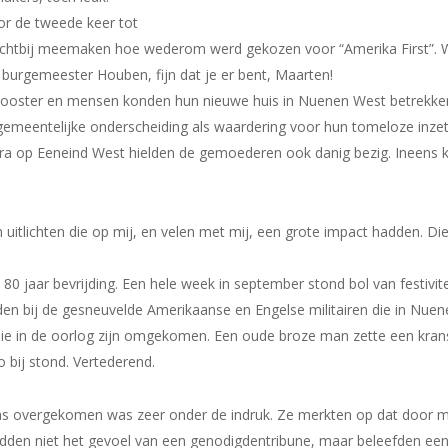
r de tweede keer tot
dichtbij meemaken hoe wederom werd gekozen voor “Amerika First”. 
urgemeester Houben, fijn dat je er bent, Maarten!
Klooster en mensen konden hun nieuwe huis in Nuenen West betrekken
 gemeentelijke onderscheiding als waardering voor hun tomeloze inz
entra op Eeneind West hielden de gemoederen ook danig bezig. Inee
n uitlichten die op mij, en velen met mij, een grote impact hadden. Di
0 jaar bevrijding. Een hele week in september stond bol van festivit
den bij de gesneuvelde Amerikaanse en Engelse militairen die in Nu
ie in de oorlog zijn omgekomen. Een oude broze man zette een krans 
o bij stond. Vertederend.
was overgekomen was zeer onder de indruk. Ze merkten op dat door m
dden niet het gevoel van een genodigdentribune, maar beleefden een