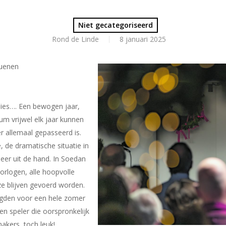
Niet gecategoriseerd
Rond de Linde
8 januari 2025
uenen
flies…. Een bewogen jaar,
um vrijwel elk jaar kunnen
r allemaal gepasseerd is.
, de dramatische situatie in
er uit de hand. In Soedan
logen, alle hoopvolle
 ze blijven gevoerd worden.
rgden voor een hele zomer
en speler die oorspronkelijk
kers, toch leuk!