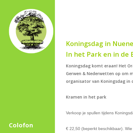
Skip
to
main
content
Koningsdag in Nuene
In het Park en in de
Koningsdag komt eraan! Het Or
Gerwen & Nederwetten op om mee
organisator van Koningsdag in 
Kramen in het park
Verkoop je spullen tijdens Konings
Colofon
€ 22,50 (beperkt beschikbaar). Wie 