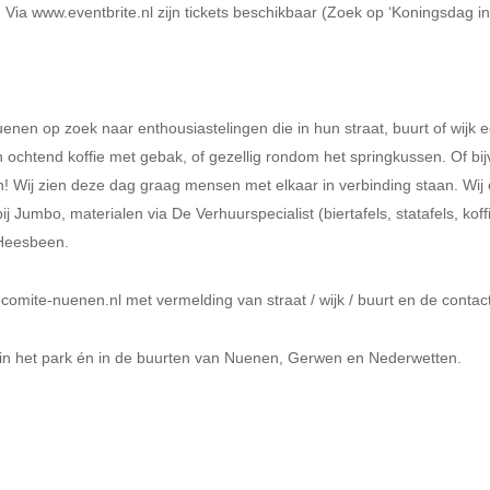
Via www.eventbrite.nl zijn tickets beschikbaar (Zoek op ‘Koningsdag in h
enen op zoek naar enthousiastelingen die in hun straat, buurt of wijk ee
n ochtend koffie met gebak, of gezellig rondom het springkussen. Of bij
ten! Wij zien deze dag graag mensen met elkaar in verbinding staan. Wi
j Jumbo, materialen via De Verhuurspecialist (biertafels, statafels, kof
 Heesbeen.
mite-nuenen.nl met vermelding van straat / wijk / buurt en de contact
n het park én in de buurten van Nuenen, Gerwen en Nederwetten.