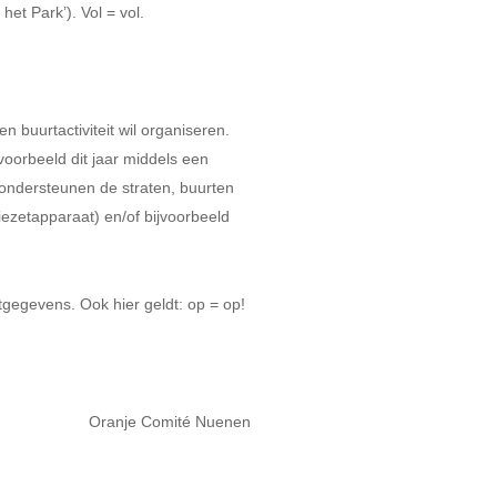
et Park’). Vol = vol.
n buurtactiviteit wil organiseren.
voorbeeld dit jaar middels een
j ondersteunen de straten, buurten
fiezetapparaat) en/of bijvoorbeeld
gegevens. Ook hier geldt: op = op!
Oranje Comité Nuenen