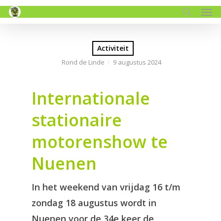
Men
Skip
to
search
main
content
Activiteit
Rond de Linde
9 augustus 2024
Internationale
stationaire
motorenshow te
Nuenen
In het weekend van vrijdag 16 t/m
zondag 18 augustus wordt in
Nuenen voor de 34e keer de