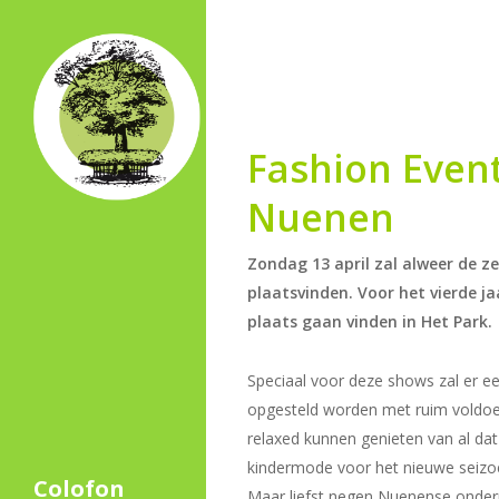
Skip
to
main
content
Fashion Even
Nuenen
Zondag 13 april zal alweer de z
plaatsvinden. Voor het vierde j
plaats gaan vinden in Het Park.
Speciaal voor deze shows zal er ee
opgesteld worden met ruim voldo
relaxed kunnen genieten van al d
kindermode voor het nieuwe seizo
Colofon
Maar liefst negen Nuenense onde