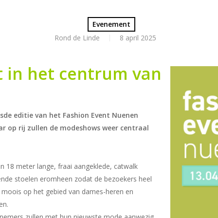
Evenement
Rond de Linde
8 april 2025
t in het centrum van
esde editie van het Fashion Event Nuenen
aar op rij zullen de modeshows weer centraal
n 18 meter lange, fraai aangeklede, catwalk
ende stoelen eromheen zodat de bezoekers heel
at moois op het gebied van dames-heren en
en.
rnemers zullen met hun nieuwste mode aanwezig