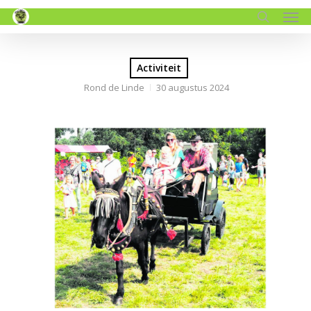
Men
Skip
to
search
main
content
Activiteit
Rond de Linde
30 augustus 2024