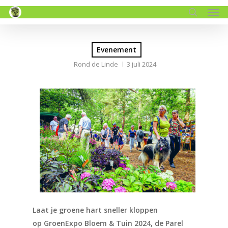
Men
Skip
to
search
main
content
Evenement
Rond de Linde
3 juli 2024
Laat je groene hart sneller kloppen
op GroenExpo Bloem & Tuin 2024, de Parel