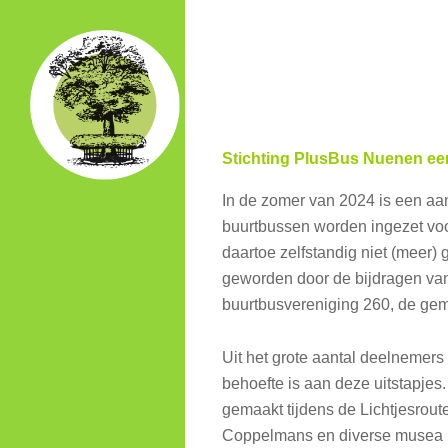
Skip
to
main
content
Stichting PlusBus Nuenen een
In de zomer van 2024 is een aan
buurtbussen worden ingezet voo
daartoe zelfstandig niet (meer) 
geworden door de bijdragen van
buurtbusvereniging 260, de g
Uit het grote aantal deelnemers e
behoefte is aan deze uitstapje
gemaakt tijdens de Lichtjesrou
Coppelmans en diverse musea i