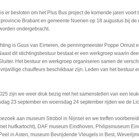
s er besloten om het Plus Bus project de komende jaren voort te 
rovincie Brabant en gemeente Nuenen op 18 augustus bij de no
 worden ondergebracht.
chting is Guus van Eimeren, de penningmeester Poppe Onrust en
Naast dit stichtingsbestuur bestaat er een werkgroep waarin d
luiter. Het bestuur en werkgroep organiseren samen de verschill
 vrijwillige chauffeurs beschikbaar zijn. Leden van het bestuur 
025 zijn we weer druk bezig met het samenstellen van een leu
dag 23 september en woensdag 24 september rijden we de Lich
ezoek aan museum Strobol in Nijnsel en we treffen voorbereid
t huifkartocht), DAF museum Eindhoven, Philipsmuseum Eind
el in Asten, museum Bevrijdende Vleugels in Best, Weverijmu